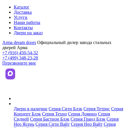
Каталог
Доставка
Услуги
Наши работы
Контакты
Двери на заказ
Arma dream doors
Официальный дилер завода стальных
дверей Арма
+7 (916) 450-54-32
+7 (499) 348-23-28
Перезвоните мне
Каталог
Двери в наличии
Серия Сити Блэк
Серия Тетрис
Серия
Концепт Блэк
Серия Техно
Серия Домино
Серия
Сидней
Серия Бастион Блэк
Серия Гранд Блэк
Серия
Нео Ясень
Серия Сити Вайт
Серия Нео Вайт
Серия