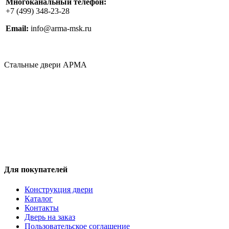
Многоканальный телефон:
‎+7 (499) 348-23-28
Email:
info@arma-msk.ru
Стальные двери АРМА
Производство и продажа стальных дверей высочайшего качества! Изготовление
нестандартных дверей! Установка с гарантией! Звоните или оставляйте заявку, мы
поможем вам купить лучшую дверь!
Обращаем ваше внимание на то, что данный интернет-ресурс носит исключительно
информационный характер и ни при каких условиях не является публичной офертой,
определяемой положениями Статьи 437 ГК РФ. Для получения подробной
информации о наличии, стоимости, комплектации и перечня указанных товаров и
(или) услуг, пожалуйста, обращайтесь к продавцам.
Для покупателей
Конструкция двери
Каталог
Контакты
Дверь на заказ
Пользовательское соглашение