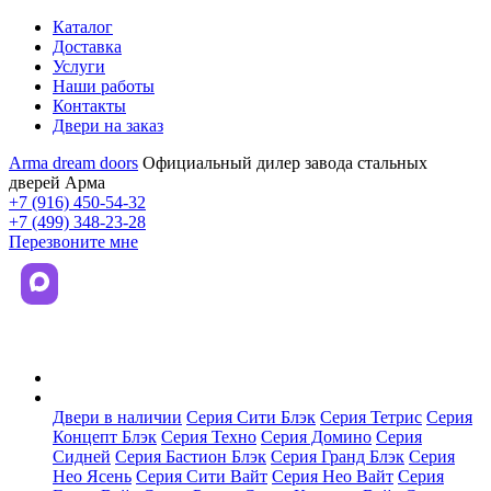
Каталог
Доставка
Услуги
Наши работы
Контакты
Двери на заказ
Arma dream doors
Официальный дилер завода стальных
дверей Арма
+7 (916) 450-54-32
+7 (499) 348-23-28
Перезвоните мне
Каталог
Двери в наличии
Серия Сити Блэк
Серия Тетрис
Серия
Концепт Блэк
Серия Техно
Серия Домино
Серия
Сидней
Серия Бастион Блэк
Серия Гранд Блэк
Серия
Нео Ясень
Серия Сити Вайт
Серия Нео Вайт
Серия