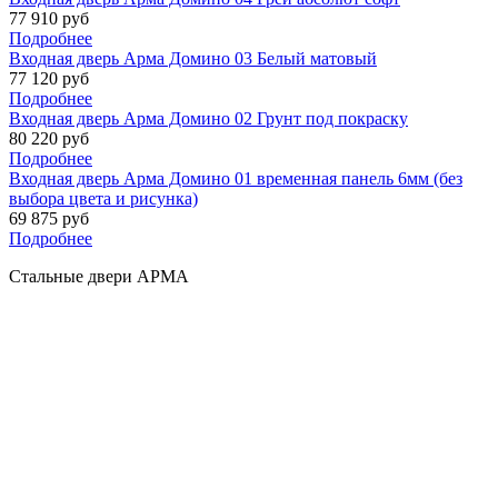
77 910 руб
Подробнее
Входная дверь Арма Домино 03 Белый матовый
77 120 руб
Подробнее
Входная дверь Арма Домино 02 Грунт под покраску
80 220 руб
Подробнее
Входная дверь Арма Домино 01 временная панель 6мм (без
выбора цвета и рисунка)
69 875 руб
Подробнее
Стальные двери АРМА
Производство и продажа стальных дверей высочайшего качества! Изготовление
нестандартных дверей! Установка с гарантией! Звоните или оставляйте заявку, мы
поможем вам купить лучшую дверь!
Обращаем ваше внимание на то, что данный интернет-ресурс носит исключительно
информационный характер и ни при каких условиях не является публичной офертой,
определяемой положениями Статьи 437 ГК РФ. Для получения подробной
информации о наличии, стоимости, комплектации и перечня указанных товаров и
(или) услуг, пожалуйста, обращайтесь к продавцам.