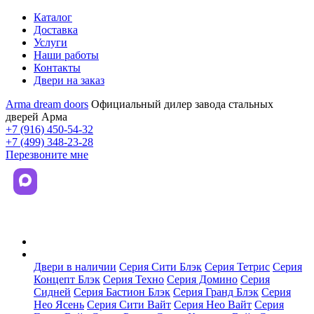
Каталог
Доставка
Услуги
Наши работы
Контакты
Двери на заказ
Arma dream doors
Официальный дилер завода стальных
дверей Арма
+7 (916) 450-54-32
+7 (499) 348-23-28
Перезвоните мне
Каталог
Двери в наличии
Серия Сити Блэк
Серия Тетрис
Серия
Концепт Блэк
Серия Техно
Серия Домино
Серия
Сидней
Серия Бастион Блэк
Серия Гранд Блэк
Серия
Нео Ясень
Серия Сити Вайт
Серия Нео Вайт
Серия