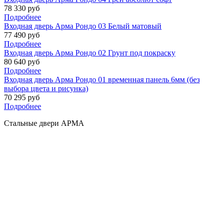
78 330 руб
Подробнее
Входная дверь Арма Рондо 03 Белый матовый
77 490 руб
Подробнее
Входная дверь Арма Рондо 02 Грунт под покраску
80 640 руб
Подробнее
Входная дверь Арма Рондо 01 временная панель 6мм (без
выбора цвета и рисунка)
70 295 руб
Подробнее
Стальные двери АРМА
Производство и продажа стальных дверей высочайшего качества! Изготовление
нестандартных дверей! Установка с гарантией! Звоните или оставляйте заявку, мы
поможем вам купить лучшую дверь!
Обращаем ваше внимание на то, что данный интернет-ресурс носит исключительно
информационный характер и ни при каких условиях не является публичной офертой,
определяемой положениями Статьи 437 ГК РФ. Для получения подробной
информации о наличии, стоимости, комплектации и перечня указанных товаров и
(или) услуг, пожалуйста, обращайтесь к продавцам.