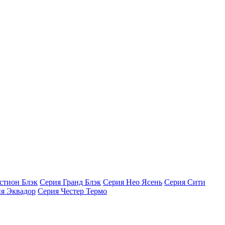
стион Блэк
Серия Гранд Блэк
Серия Нео Ясень
Серия Сити
я Эквадор
Серия Честер Термо