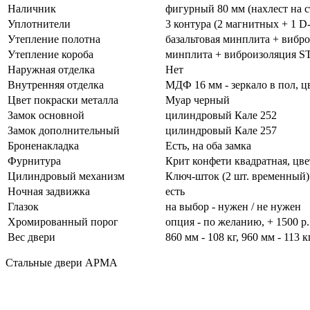
Наличник
фигурный 80 мм (нахлест на с
Уплотнители
3 контура (2 магнитных + 1 D
Утепление полотна
базальтовая минплита + вибр
Утепление короба
минплита + виброизоляция S
Наружная отделка
Нет
Внутренняя отделка
МДФ 16 мм - зеркало в пол, ц
Цвет покраски металла
Муар черный
Замок основной
цилиндровый Кале 252
Замок дополнительный
цилиндровый Кале 257
Броненакладка
Есть, на оба замка
Фурнитура
Крит конфети квадратная, цвет
Цилиндровый механизм
Ключ-шток (2 шт. временный).
Ночная задвижка
есть
Глазок
на выбор - нужен / не нужен
Хромированный порог
опция - по желанию, + 1500 р.
Вес двери
860 мм - 108 кг, 960 мм - 113 к
Стальные двери АРМА
Производство и продажа стальных дверей высочайшего качества! Изготовление нестан