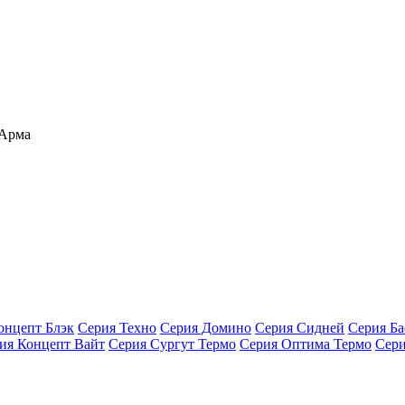
 Арма
онцепт Блэк
Серия Техно
Серия Домино
Серия Сидней
Серия Ба
ия Концепт Вайт
Серия Сургут Термо
Серия Оптима Термо
Сери