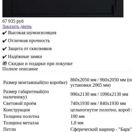
67 935 руб
Заказать дверь
✔️ Высокая шумоизоляция
✔️ Отличная прочность
✔️ Защита от сквозняков
✔️ Надёжные замки
🎁 Скидки и подарки при покупке
Полное описание
860х2050 мм / 960х2050 мм (п
Размер монтажный(по коробке)
установки 2065 мм)
Размер габаритный(по
996х2130 мм / 1096х2130 мм
наличнику)
Световой проём
740х1930 мм / 840х1930 мм
Конструкция
цельногнутое полотно, короб 
Толщина полотна
100 мм
Толщина металла
1,8 мм
Петли
Сферический шарнир - "Барк"