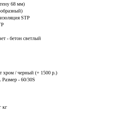
тену 68 мм)
-образный)
оизоляция STP
TP
вет - бетон светлый
 хром / черный (+ 1500 р.)
 Размер - 60/30S
г кг
дартных дверей! Установка с гарантией! Звоните или оставляйте заявку, мы поможем в